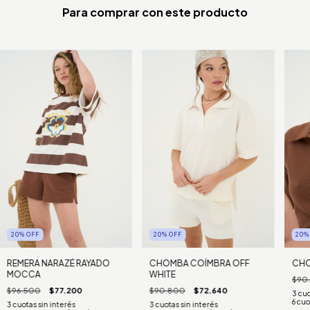
Para comprar con este producto
20
%
OFF
20
%
OFF
20
REMERA NARAZÉ RAYADO
CHOMBA COÍMBRA OFF
CHO
MOCCA
WHITE
$90
$96.500
$77.200
$90.800
$72.640
6
cuo