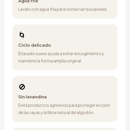
Agua fría
Lavalo con agua fría para conservar la suavidad.
🌀
Ciclo delicado
El lavado suave ayuda a evitar encogimiento y
mantiene la forma amplia original.
🚫
Sin lavandina
Evitá productos agresivos para proteger el color
de las rayas y la fibra natural del algodón.