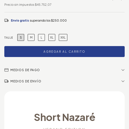
Precio sin impuestos
$45.752,07
Envío gratis
superando los
$250.000
S
M
L
XL
XXL
TALLE
MEDIOS DE PAGO
MEDIOS DE ENVÍO
Short Nazaré