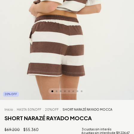
20
%
OFF
Inicio
.
HASTA 50%OFF
.
20%OFF
.
SHORT NARAZÉ RAYADO MOCCA
SHORT NARAZÉ RAYADO MOCCA
$69.200
$55.360
6
cuotas sin interés de
$9.226,67