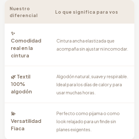
Nuestro
Lo que significa para vos
diferencial
✨
Comodidad
Cintura ancha elastizada que
real en la
acompaña sin ajustar ni incomodar.
cintura
🌿 Textil
Algodón natural, suave y respirable.
100%
Ideal para los días de calor y para
algodón
usar muchas horas.
💫
Perfecto como pijama o como
Versatilidad
look relajado para un finde sin
Fiaca
planes exigentes.