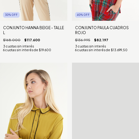
40
%
OFF
30
%
OFF
CONJUNTO PAULA CUADROS
CONJUNTO HANNA BEIGE - TALLE
ROJO
L
$136.995
$82.197
$168.000
$117.600
6
cuotas sin interés de
$13.699,50
6
cuotas sin interés de
$19.600