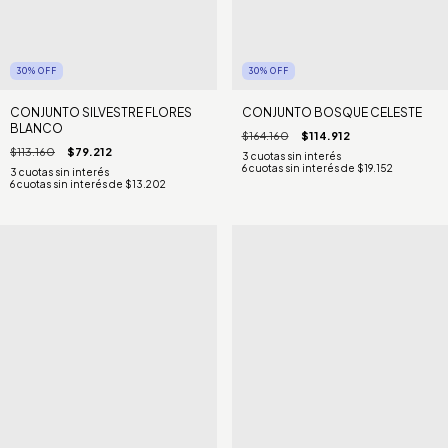
30
%
OFF
30
%
OFF
CONJUNTO SILVESTRE FLORES
CONJUNTO BOSQUE CELESTE
BLANCO
$164.160
$114.912
$113.160
$79.212
6
cuotas sin interés de
$19.152
6
cuotas sin interés de
$13.202