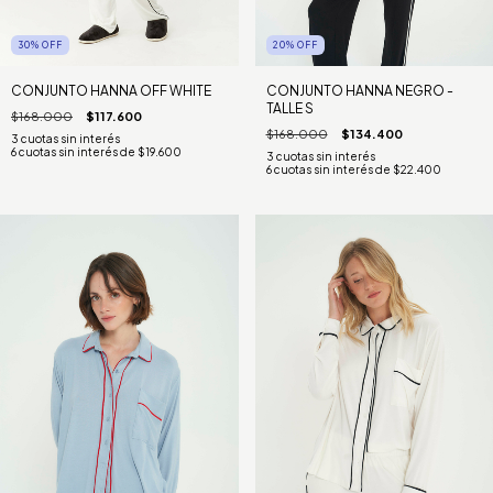
20
%
OFF
30
%
OFF
CONJUNTO HANNA NEGRO -
CONJUNTO HANNA OFF WHITE
TALLE S
$168.000
$117.600
$168.000
$134.400
6
cuotas sin interés de
$19.600
6
cuotas sin interés de
$22.400