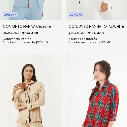
20
%
OFF
20
%
OFF
CONJUNTO HANNA CELESTE
CONJUNTO HANNA TOTAL WHITE
$168.000
$134.400
$168.000
$134.400
6
cuotas sin interés de
$22.400
6
cuotas sin interés de
$22.400