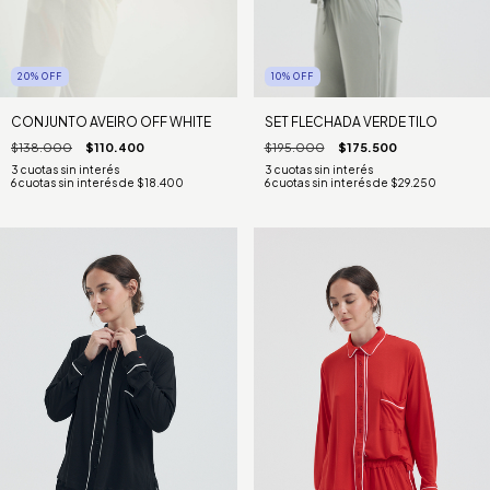
20
%
OFF
10
%
OFF
CONJUNTO AVEIRO OFF WHITE
SET FLECHADA VERDE TILO
$138.000
$110.400
$195.000
$175.500
6
cuotas sin interés de
$18.400
6
cuotas sin interés de
$29.250