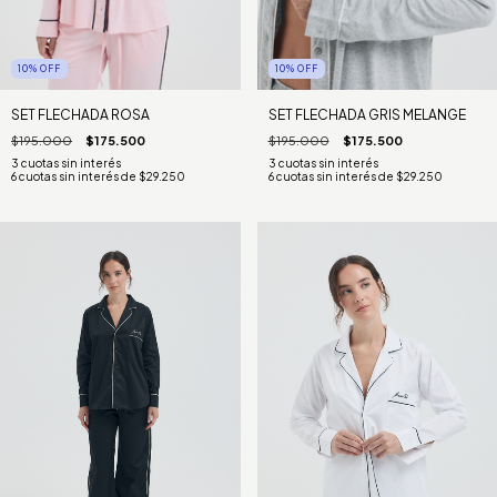
10
%
OFF
10
%
OFF
SET FLECHADA ROSA
SET FLECHADA GRIS MELANGE
$195.000
$175.500
$195.000
$175.500
6
cuotas sin interés de
$29.250
6
cuotas sin interés de
$29.250