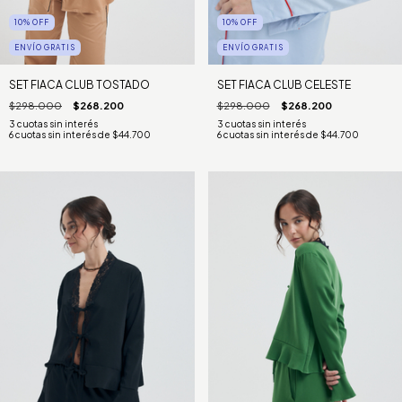
10
%
OFF
10
%
OFF
ENVÍO GRATIS
ENVÍO GRATIS
SET FIACA CLUB TOSTADO
SET FIACA CLUB CELESTE
$298.000
$268.200
$298.000
$268.200
6
cuotas sin interés de
$44.700
6
cuotas sin interés de
$44.700