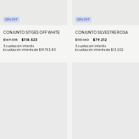
30
%
OFF
30
%
OFF
CONJUNTO SITGES OFF WHITE
CONJUNTO SILVESTRE ROSA
$169.318
$118.523
$113.160
$79.212
6
cuotas sin interés de
$19.753,83
6
cuotas sin interés de
$13.202