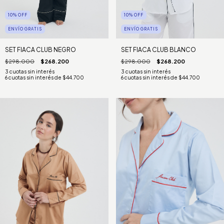
10
%
OFF
10
%
OFF
ENVÍO GRATIS
ENVÍO GRATIS
SET FIACA CLUB NEGRO
SET FIACA CLUB BLANCO
$298.000
$268.200
$298.000
$268.200
6
cuotas sin interés de
$44.700
6
cuotas sin interés de
$44.700