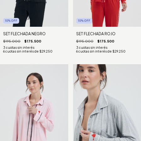
10
%
OFF
10
%
OFF
SET FLECHADA NEGRO
SET FLECHADA ROJO
$195.000
$175.500
$195.000
$175.500
6
cuotas sin interés de
$29.250
6
cuotas sin interés de
$29.250