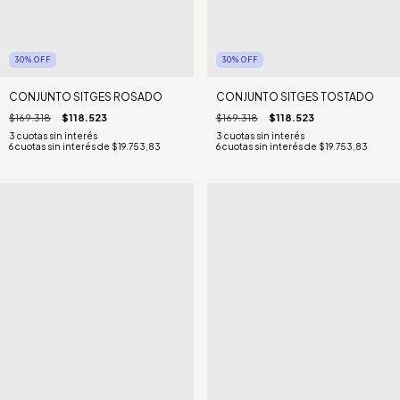
30
%
OFF
30
%
OFF
CONJUNTO SITGES ROSADO
CONJUNTO SITGES TOSTADO
$169.318
$118.523
$169.318
$118.523
6
cuotas sin interés de
$19.753,83
6
cuotas sin interés de
$19.753,83