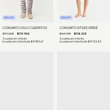
30
%
OFF
30
%
OFF
CONJUNTO OSLO CUADRITOS
CONJUNTO SITGES VERDE
$171.288
$119.902
$169.318
$118.523
6
cuotas sin interés de
$19.983,67
6
cuotas sin interés de
$19.753,83