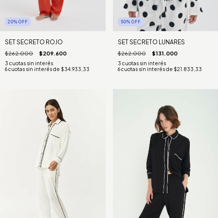
20
%
OFF
50
%
OFF
SET SECRETO ROJO
SET SECRETO LUNARES
$262.000
$209.600
$262.000
$131.000
6
cuotas sin interés de
$34.933,33
6
cuotas sin interés de
$21.833,33