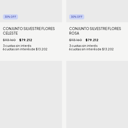
30
%
OFF
30
%
OFF
CONJUNTO SILVESTRE FLORES
CONJUNTO SILVESTRE FLORES
CELESTE
ROSA
$113.160
$79.212
$113.160
$79.212
6
cuotas sin interés de
$13.202
6
cuotas sin interés de
$13.202