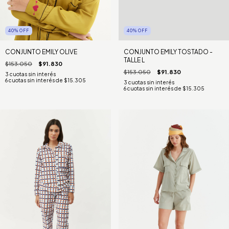
40
%
OFF
40
%
OFF
CONJUNTO EMILY OLIVE
CONJUNTO EMILY TOSTADO -
TALLE L
$153.050
$91.830
$153.050
$91.830
6
cuotas sin interés de
$15.305
6
cuotas sin interés de
$15.305