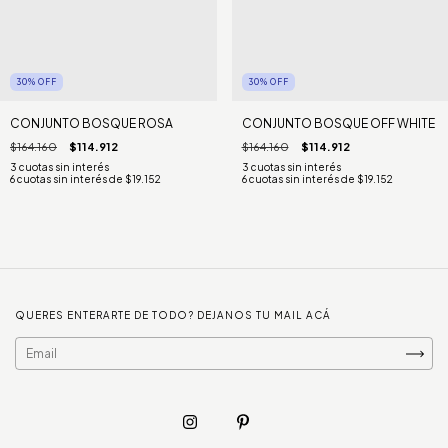
30
%
OFF
30
%
OFF
CONJUNTO BOSQUE ROSA
CONJUNTO BOSQUE OFF WHITE
$164.160
$114.912
$164.160
$114.912
6
cuotas sin interés de
$19.152
6
cuotas sin interés de
$19.152
QUERES ENTERARTE DE TODO? DEJANOS TU MAIL ACÁ