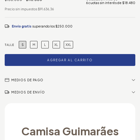
6
cuotas sin interés de
$18.480
Precio sin impuestos
$91.636,36
Envío gratis
superando los
$250.000
S
M
L
XL
XXL
TALLE
MEDIOS DE PAGO
MEDIOS DE ENVÍO
Camisa Guimarães