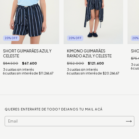
20
%
OFF
20
%
OFF
20
SHORT GUIMARÃES AZUL Y
KIMONO GUIMARÃES
SHO
CELESTE
RAYADO AZUL Y CELESTE
$75
$84.500
$67.600
$152.000
$121.600
6
cuo
6
cuotas sin interés de
$11.266,67
6
cuotas sin interés de
$20.266,67
QUERES ENTERARTE DE TODO? DEJANOS TU MAIL ACÁ