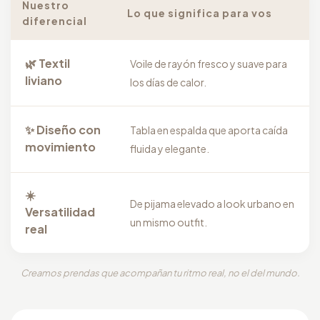
Nuestro
Lo que significa para vos
diferencial
🌿 Textil
Voile de rayón fresco y suave para
liviano
los días de calor.
✨ Diseño con
Tabla en espalda que aporta caída
movimiento
fluida y elegante.
☀️
De pijama elevado a look urbano en
Versatilidad
un mismo outfit.
real
Creamos prendas que acompañan tu ritmo real, no el del mundo.