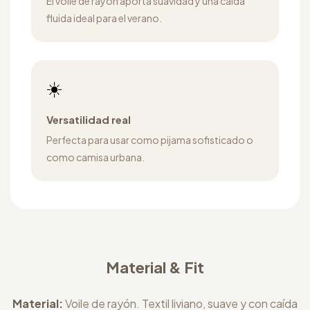
El voile de rayón aporta suavidad y una caída
fluida ideal para el verano.
☀️
Versatilidad real
Perfecta para usar como pijama sofisticado o
como camisa urbana.
Material & Fit
Material:
Voile de rayón. Textil liviano, suave y con caída