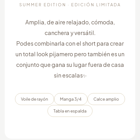
SUMMER EDITION · EDICIÓN LIMITADA
Amplia, de aire relajado, cómoda,
canchera y versátil.
Podes combinarla con el short para crear
un total look pijamero pero también es un
conjunto que gana su lugar fuera de casa
sin escalas
✨
Voile de rayón
Manga 3/4
Calce amplio
Tabla en espalda