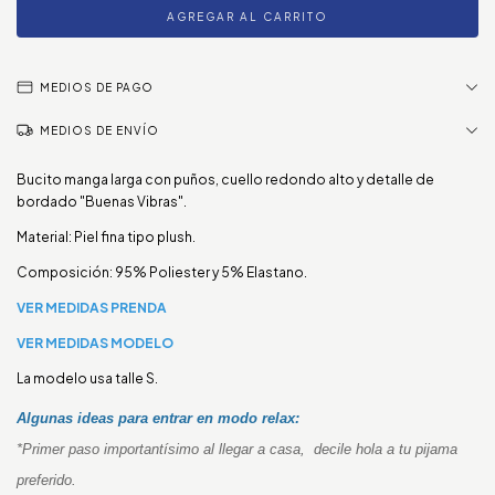
MEDIOS DE PAGO
MEDIOS DE ENVÍO
Bucito manga larga con puños, cuello redondo alto y detalle de
bordado "Buenas Vibras".
Material: Piel fina tipo plush.
Composición: 95% Poliester y 5% Elastano.
VE
R MEDIDAS PRENDA
VER MEDIDAS MODELO
La modelo usa talle S.
Algunas ideas para entrar en modo relax:
*Primer paso importantísimo al llegar a casa, decile hola a tu pijama
preferido.