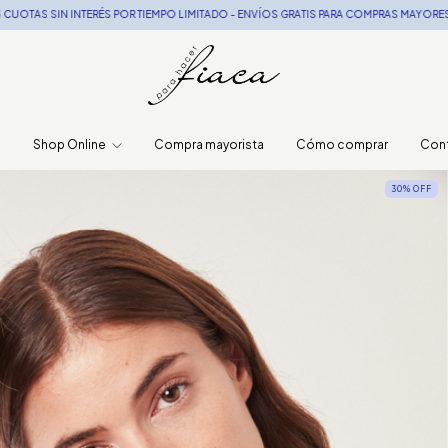
POR TIEMPO LIMITADO - ENVÍOS GRATIS PARA COMPRAS MAYORES A $250.000
10%O
o
Shop Online
Compra mayorista
Cómo comprar
Con
30
%
OFF