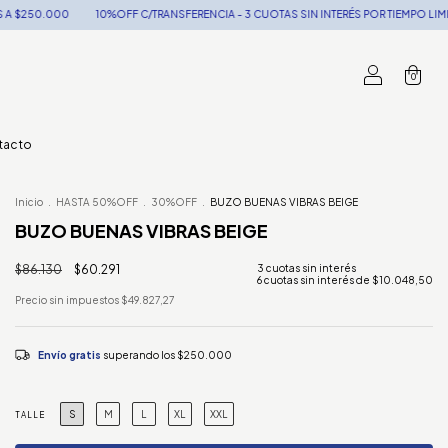
FF C/TRANSFERENCIA - 3 CUOTAS SIN INTERÉS POR TIEMPO LIMITADO - ENVÍOS GRAT
0
tacto
Inicio
.
HASTA 50%OFF
.
30%OFF
.
BUZO BUENAS VIBRAS BEIGE
BUZO BUENAS VIBRAS BEIGE
$86.130
$60.291
6
cuotas sin interés de
$10.048,50
Precio sin impuestos
$49.827,27
Envío gratis
superando los
$250.000
S
M
L
XL
XXL
TALLE