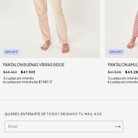
30
%
OFF
30
%
OFF
PANTALON BUENAS VIBRAS BEIGE
PANTALON AMU
$68.462
$47.923
$61.838
$43.28
6
cuotas sin interés de
$7.987,17
6
cuotas sin interé
QUERES ENTERARTE DE TODO? DEJANOS TU MAIL ACÁ