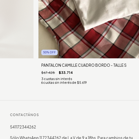
50
%
OFF
PANTALON CAMILLE CUADRO BORDO - TALLE S
$67.428
$33.714
6
cuotas sin interés de
$5.619
CONTACTÁNOS
541172344262
Sólo WhatsApp 11 72344262 de L a V de 9 a 18hs. Para cambios de tu