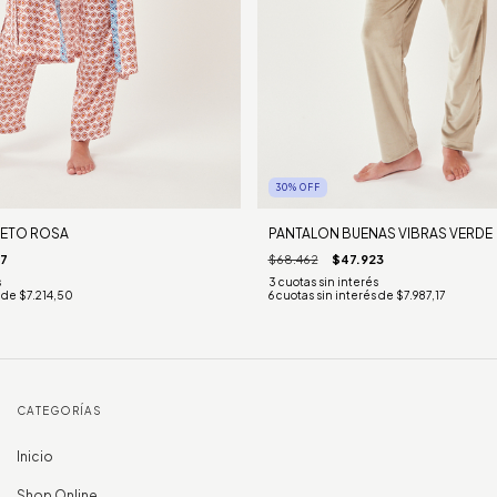
30
%
OFF
LETO ROSA
PANTALON BUENAS VIBRAS VERDE
7
$68.462
$47.923
s de
$7.214,50
6
cuotas sin interés de
$7.987,17
CATEGORÍAS
Inicio
Shop Online