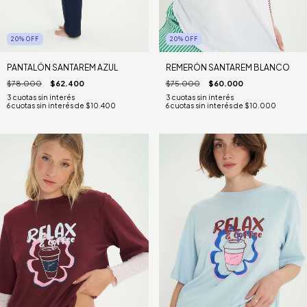
20
%
OFF
20
%
OFF
PANTALÓN SANTAREM AZUL
REMERÓN SANTAREM BLANCO
$78.000
$62.400
$75.000
$60.000
6
cuotas sin interés de
$10.400
6
cuotas sin interés de
$10.000