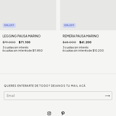
10
%
OFF
10
%
OFF
LEGGING PAUSA MARINO
REMERA PAUSA MARINO
$79.000
$71.100
$68.000
$61.200
6
cuotas sin interés de
$11.850
6
cuotas sin interés de
$10.200
QUERES ENTERARTE DE TODO? DEJANOS TU MAIL ACÁ