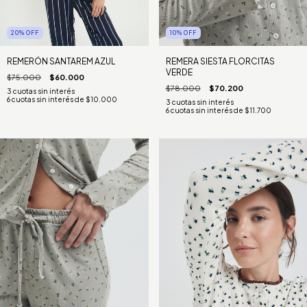
20
%
OFF
10
%
OFF
REMERÓN SANTAREM AZUL
REMERA SIESTA FLORCITAS
VERDE
$75.000
$60.000
$78.000
$70.200
6
cuotas sin interés de
$10.000
6
cuotas sin interés de
$11.700