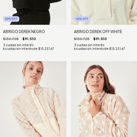
30
%
OFF
30
%
OFF
ABRIGO DEREK NEGRO
ABRIGO DEREK OFF WHITE
$130.728
$91.510
$130.728
$91.510
6
cuotas sin interés de
$15.251,67
6
cuotas sin interés de
$15.251,67