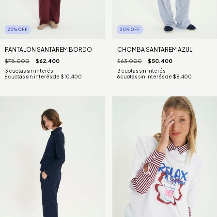
20
%
OFF
20
%
OFF
PANTALÓN SANTAREM BORDO
CHOMBA SANTAREM AZUL
$78.000
$62.400
$63.000
$50.400
6
cuotas sin interés de
$10.400
6
cuotas sin interés de
$8.400