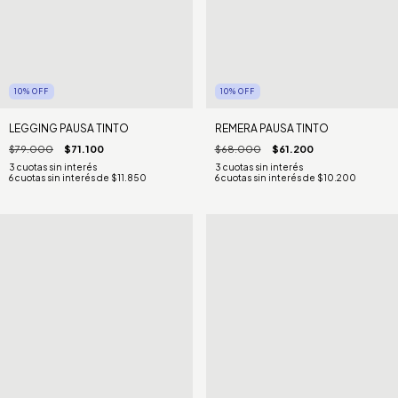
10
%
OFF
10
%
OFF
LEGGING PAUSA TINTO
REMERA PAUSA TINTO
$79.000
$71.100
$68.000
$61.200
6
cuotas sin interés de
$11.850
6
cuotas sin interés de
$10.200