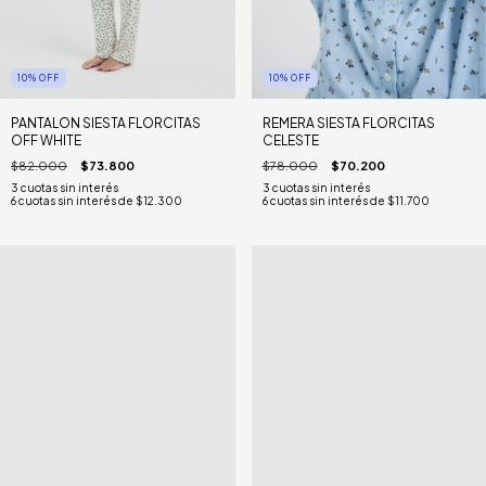
10
%
OFF
10
%
OFF
PANTALON SIESTA FLORCITAS
REMERA SIESTA FLORCITAS
OFF WHITE
CELESTE
$82.000
$73.800
$78.000
$70.200
6
cuotas sin interés de
$12.300
6
cuotas sin interés de
$11.700