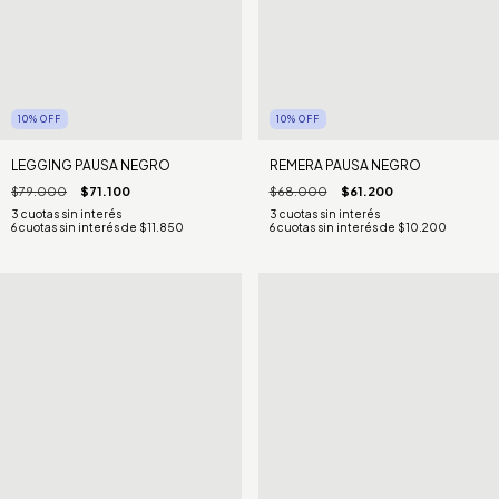
10
%
OFF
10
%
OFF
LEGGING PAUSA NEGRO
REMERA PAUSA NEGRO
$79.000
$71.100
$68.000
$61.200
6
cuotas sin interés de
$11.850
6
cuotas sin interés de
$10.200