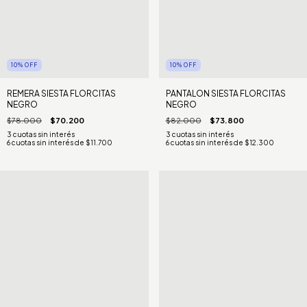
10
%
OFF
10
%
OFF
REMERA SIESTA FLORCITAS
PANTALON SIESTA FLORCITAS
NEGRO
NEGRO
$78.000
$70.200
$82.000
$73.800
6
cuotas sin interés de
$11.700
6
cuotas sin interés de
$12.300