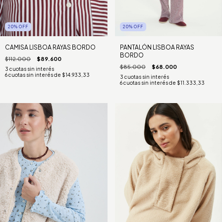
20
%
OFF
20
%
OFF
CAMISA LISBOA RAYAS BORDO
PANTALÓN LISBOA RAYAS
BORDO
$112.000
$89.600
$85.000
$68.000
6
cuotas sin interés de
$14.933,33
6
cuotas sin interés de
$11.333,33