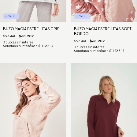
30
%
OFF
30
%
OFF
BUZO MAGIA ESTRELLITAS GRIS
BUZO MAGIA ESTRELLITAS SOFT
BORDO
$97.441
$68.209
$97.441
$68.209
6
cuotas sin interés de
$11.368,17
6
cuotas sin interés de
$11.368,17