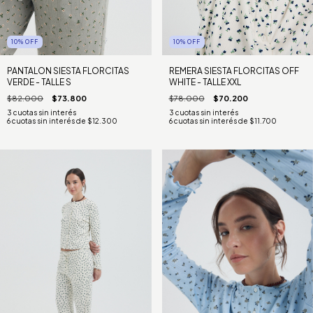
10
%
OFF
10
%
OFF
PANTALON SIESTA FLORCITAS
REMERA SIESTA FLORCITAS OFF
VERDE - TALLE S
WHITE - TALLE XXL
$82.000
$73.800
$78.000
$70.200
6
cuotas sin interés de
$12.300
6
cuotas sin interés de
$11.700