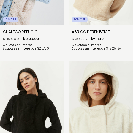
10
%
OFF
30
%
OFF
CHALECO REFUGIO
ABRIGO DEREK BEIGE
$145.000
$130.500
$130.728
$91.510
6
cuotas sin interés de
$21.750
6
cuotas sin interés de
$15.251,67