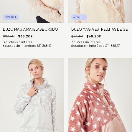
30
%
OFF
30
%
OFF
BUZO MAGIA MATELASE CRUDO
BUZO MAGIA ESTRELLITAS BEIGE
$97.441
$68.209
$97.441
$68.209
6
cuotas sin interés de
$11.368,17
6
cuotas sin interés de
$11.368,17