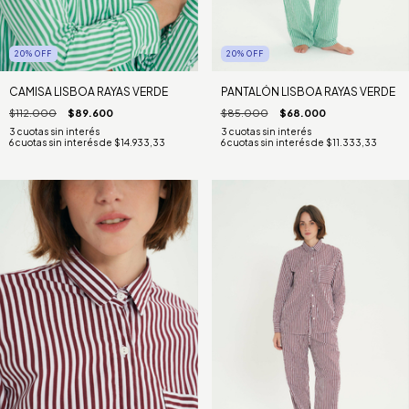
20
%
OFF
20
%
OFF
CAMISA LISBOA RAYAS VERDE
PANTALÓN LISBOA RAYAS VERDE
$112.000
$89.600
$85.000
$68.000
6
cuotas sin interés de
$14.933,33
6
cuotas sin interés de
$11.333,33