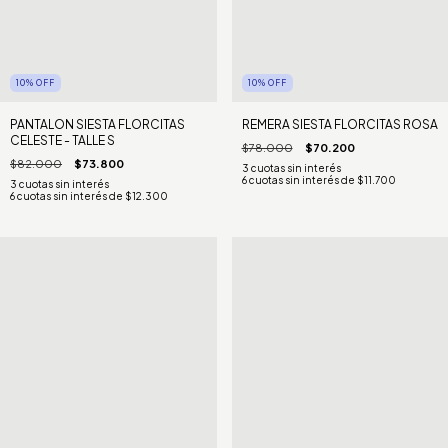
10
%
OFF
10
%
OFF
PANTALON SIESTA FLORCITAS
REMERA SIESTA FLORCITAS ROSA
CELESTE - TALLE S
$78.000
$70.200
$82.000
$73.800
6
cuotas sin interés de
$11.700
6
cuotas sin interés de
$12.300