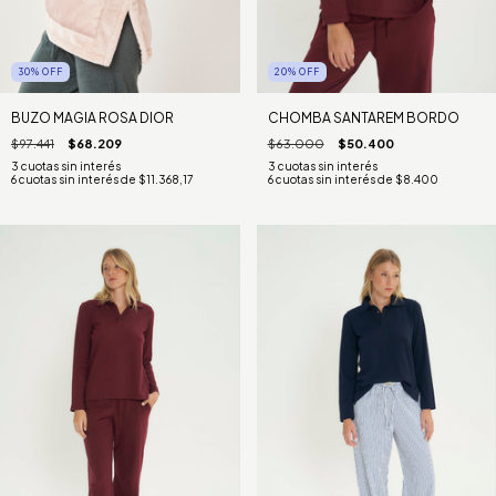
20
%
OFF
30
%
OFF
CHOMBA SANTAREM BORDO
BUZO MAGIA ROSA DIOR
$63.000
$50.400
$97.441
$68.209
6
cuotas sin interés de
$8.400
6
cuotas sin interés de
$11.368,17